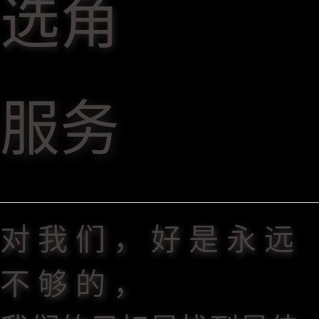
选角
服务
对 我 们 ， 好 是 永 远
不 够 的 ，