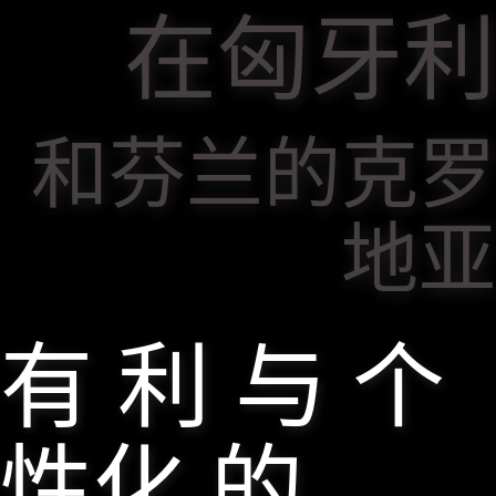
在匈牙利
和芬兰的克罗
地亚
有 利 与 个
性化 的